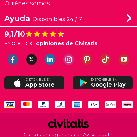
Quiénes somos
Ayuda
Disponibles 24 / 7
★★★★★
★★★★★
9,1/10
+
5.000.000
opiniones de Civitatis
DISPONIBLE EN
DISPONIBLE EN
App Store
Google Play
Condiciones generales
Aviso legal