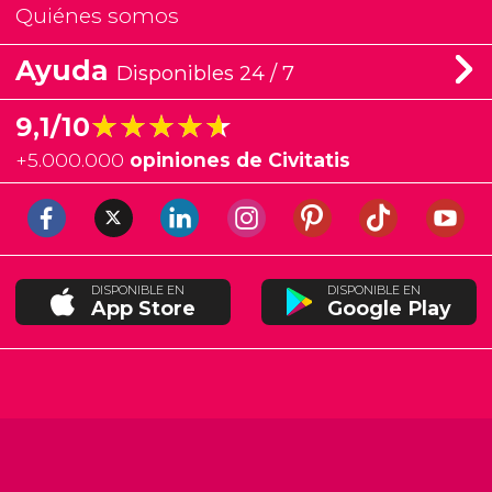
Quiénes somos
Ayuda
Disponibles 24 / 7
★★★★★
★★★★★
9,1/10
+
5.000.000
opiniones de Civitatis
DISPONIBLE EN
DISPONIBLE EN
App Store
Google Play