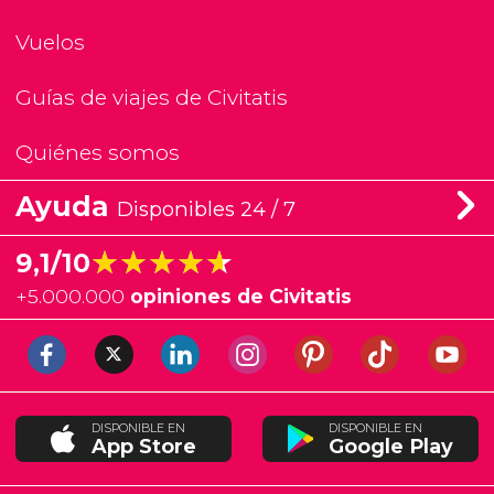
Vuelos
Guías de viajes de Civitatis
Quiénes somos
Ayuda
Disponibles 24 / 7
★★★★★
★★★★★
9,1/10
+
5.000.000
opiniones de Civitatis
DISPONIBLE EN
DISPONIBLE EN
App Store
Google Play