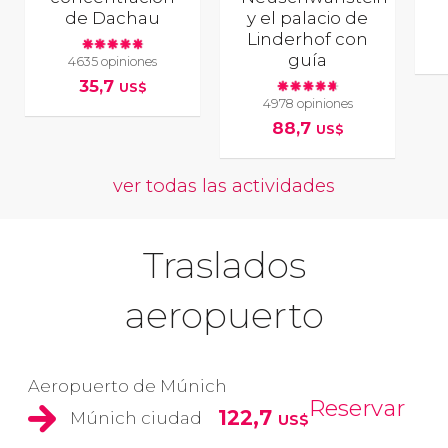
de Dachau
y el palacio de
Linderhof con
guía
4635 opiniones
35,7
US$
4978 opiniones
88,7
US$
ver todas las actividades
Traslados
aeropuerto
Aeropuerto de Múnich
Reservar
122,7
Múnich ciudad
US$