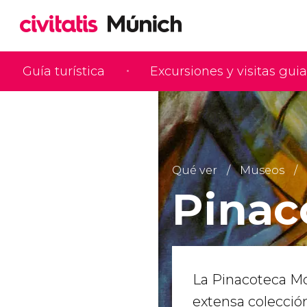
Guía turística
Excursiones y visitas gui
Qué ver
Museos
Pinac
La Pinacoteca M
extensa colecció