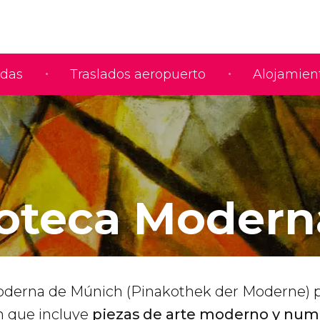
adas
Traslados aeropuerto
Alojamien
oteca Modern
oderna de Múnich (Pinakothek der Moderne) 
n que incluye
piezas de arte moderno y num