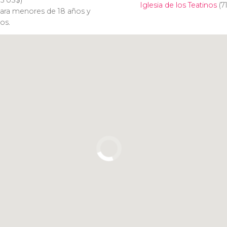
15
US$
)
Iglesia de los Teatinos
(7
para menores de 18 años y
os.
Pulsa para usar el mapa