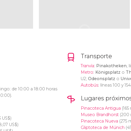
Transporte
Tranvía
:
Pinakotheken
, 
Metro
:
Königsplatz
o
Th
U2;
Odeonsplatz
o
Unive
Autobús
: líneas 100 y 154
ngo: de 10:00 a 18:00 horas
20:00).
Lugares próximo
Pinacoteca Antigua
(165
Museo Brandhorst
(200 
53
US$
)
Pinacoteca Nueva
(275 
8,07
US$
)
Gliptoteca de Múnich
(4