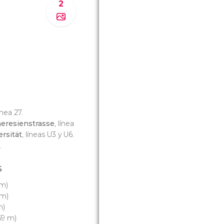
2
línea 27.
eresienstrasse
, línea
rsität
, líneas U3 y U6.
.
s
 m)
m)
m)
59 m)