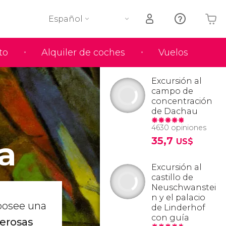
Español
to
Alquiler de coches
Vuelos
Tu carrito está vacío
Excursión al
campo de
concentración
de Dachau
4630 opiniones
a
35,7
US$
Excursión al
castillo de
Neuschwanstei
n y el palacio
posee una
de Linderhof
con guía
erosas