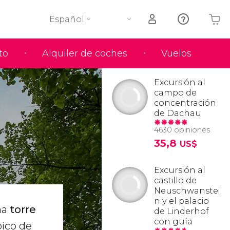
Español
to
Alquiler de coches
Vuelos
Tu carrito está vacío
Excursión al
campo de
concentración
de Dachau
4630 opiniones
35,8
US$
Excursión al
castillo de
Neuschwanstei
n y el palacio
na
torre
de Linderhof
con guía
pico de