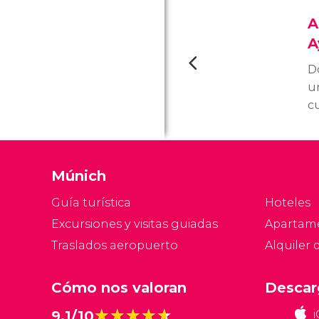
A
A
D
un
c
A
d
vi
Múnich
M
m
Guía turística
Hoteles
Excursiones y visitas guiadas
Apartam
Traslados aeropuerto
Alquiler 
Cómo nos valoran
Descar
★★★★★
★★★★★
9,1/10