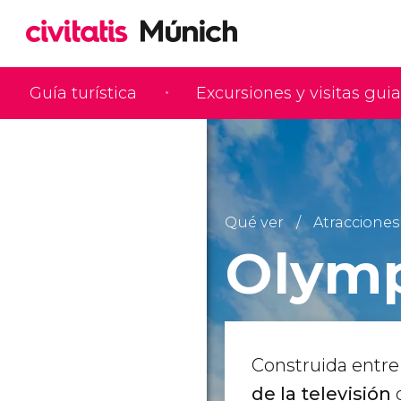
Guía turística
Excursiones y visitas gui
Qué ver
Atracciones 
Olym
Construida entre
de la televisión
q