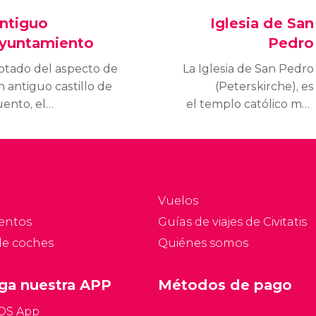
ntiguo
Iglesia de San
yuntamiento
Pedro
otado del aspecto de
La Iglesia de San Pedro
 antiguo castillo de
(Peterskirche), es
uento, el
el templo católico más
yuntamiento Antiguo
antiguo de Alemania y
e Múnich contempla la
uno de los principales
da diaria de
emblemas de la ciudad.
arienplatz desde hace
ás de 500 años.
Vuelos
entos
Guías de viajes de Civitatis
de coches
Quiénes somos
ga nuestra APP
Métodos de pago
iOS App