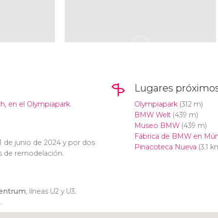
Lugares próximo
h, en el Olympiapark.
Olympiapark
(312 m)
BMW Welt
(439 m)
Museo BMW
(439 m)
Fábrica de BMW en Mún
1 de junio de 2024 y por dos
Pinacoteca Nueva
(3.1 k
os de remodelación.
entrum
, líneas U2 y U3.
.