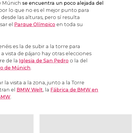
de Múnich
se encuentra un poco alejada del
por lo que no es el mejor punto para
esde las alturas, pero sí resulta
isar el
Parque Olímpico
en toda su
enéis es la de subir a la torre para
 vista de pájaro hay otras elecciones
re de la
Iglesia de San Pedro
o la del
o de Múnich
.
 la visita a la zona, junto a la Torre
tran el
BMW Welt
, la
Fábrica de BMW en
 BMW
.