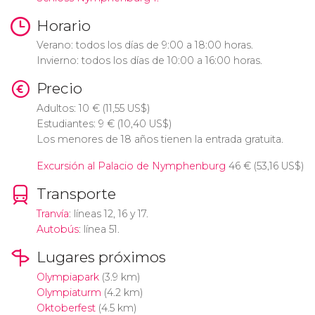
Horario
Verano: todos los días de 9:00 a 18:00 horas.
Invierno: todos los días de 10:00 a 16:00 horas.
Precio
Adultos: 10
€
(11,55
US$
)
Estudiantes: 9
€
(10,40
US$
)
Los menores de 18 años tienen la entrada gratuita.
Excursión al Palacio de Nymphenburg
46
€
(53,16
US$
)
Transporte
Tranvía
: líneas 12, 16 y 17.
Autobús
: línea 51.
Lugares próximos
Olympiapark
(3.9 km)
Olympiaturm
(4.2 km)
Oktoberfest
(4.5 km)