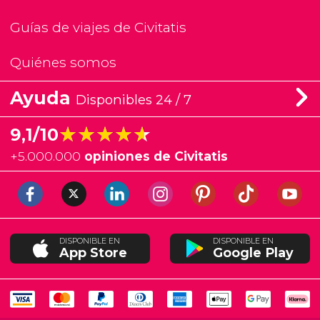
Guías de viajes de Civitatis
Quiénes somos
Ayuda
Disponibles 24 / 7
★★★★★
★★★★★
9,1/10
+
5.000.000
opiniones de Civitatis
DISPONIBLE EN
DISPONIBLE EN
App Store
Google Play